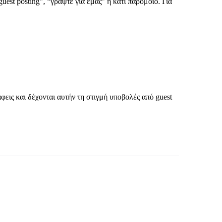
est posting”, “γράψτε για εμάς” ή κάτι παρόμοιο. Για
φεις και δέχονται αυτήν τη στιγμή υποβολές από guest