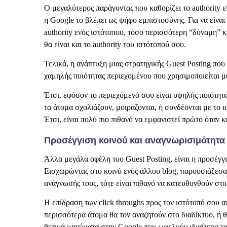
Ο μεγαλύτερος παράγοντας που καθορίζει το authority εί
η Google το βλέπει ως ψήφο εμπιστοσύνης. Για να είναι
authority ενός ιστότοπου, τόσο περισσότερη “δύναμη” κ
θα είναι και το authority του ιστότοπού σου.
Τελικά, η ανάπτυξη μιας στρατηγικής Guest Posting που
χαμηλής ποιότητας περιεχομένου που χρησιμοποιείται μ
Έτσι, εφόσον το περιεχόμενό σου είναι υψηλής ποιότητα
τα άτομα σχολιάζουν, μοιράζονται, ή συνδέονται με το 
Έτσι, είναι πολύ πιο πιθανό να εμφανιστεί πρώτο όταν 
Προσέγγιση κοινού και αναγνωρισιμότητα
Άλλα μεγάλα οφέλη του Guest Posting, είναι η προσέγγ
Εισχωρώντας στο κοινό ενός άλλου blog, παρουσιάζεσαι σ
ανάγνωσής τους, τότε είναι πιθανό να κατευθυνθούν στο
Η επίδραση των click throughs προς τον ιστότοπό σου α
περισσότερα άτομα θα τον αναζητούν στο διαδίκτυο, ή 
θετικά μηνύματα στην Google που ωφελούν ιδιαίτερα τ