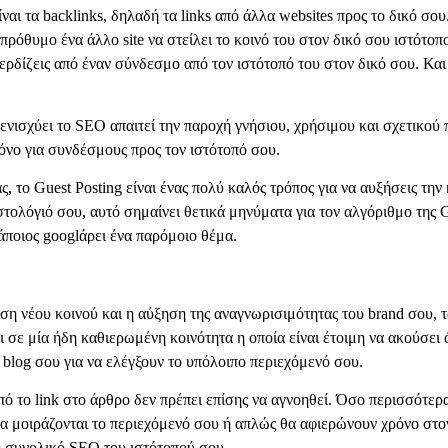
ναι τα backlinks, δηλαδή τα links από άλλα websites προς το δικό σου
 πρόθυμο ένα άλλο site να στείλει το κοινό του στον δικό σου ιστότο
ερδίζεις από έναν σύνδεσμο από τον ιστότοπό του στον δικό σου. Και
 ενισχύει το SEO απαιτεί την παροχή γνήσιου, χρήσιμου και σχετικού
όνο για συνδέσμους προς τον ιστότοπό σου.
ς, το Guest Posting είναι ένας πολύ καλός τρόπος για να αυξήσεις τ
ιστολόγιό σου, αυτό σημαίνει θετικά μηνύματα για τον αλγόριθμο της 
κάποιος googlάρει ένα παρόμοιο θέμα.
ιση νέου κοινού και η αύξηση της αναγνωρισιμότητας του brand σου,
ε μία ήδη καθιερωμένη κοινότητα η οποία είναι έτοιμη να ακούσει ό,τ
 blog σου για να ελέγξουν το υπόλοιπο περιεχόμενό σου.
πό το link στο άρθρο δεν πρέπει επίσης να αγνοηθεί. Όσο περισσότε
θα μοιράζονται το περιεχόμενό σου ή απλώς θα αφιερώνουν χρόνο στον
ο συνολικό SEO του ιστότοπού σου.