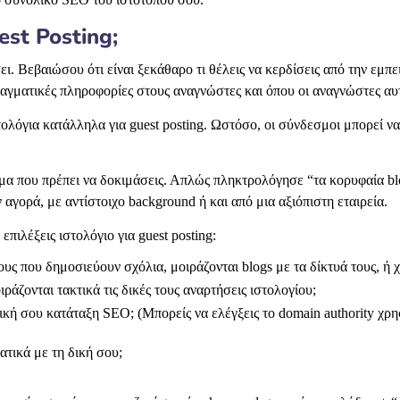
est Posting;
ει. Βεβαιώσου ότι είναι ξεκάθαρο τι θέλεις να κερδίσεις από την εμπε
αγματικές πληροφορίες στους αναγνώστες και όπου οι αναγνώστες αυτο
λόγια κατάλληλα για guest posting. Ωστόσο, οι σύνδεσμοι μπορεί να ε
α που πρέπει να δοκιμάσεις. Απλώς πληκτρολόγησε “τα κορυφαία blog 
γορά, με αντίστοιχο background ή και από μια αξιόπιστη εταιρεία.
πιλέξεις ιστολόγιο για guest posting:
ους που δημοσιεύουν σχόλια, μοιράζονται blogs με τα δίκτυά τους, ή
άζονται τακτικά τις δικές τους αναρτήσεις ιστολογίου;
δική σου κατάταξη SEO; (Μπορείς να ελέγξεις το domain authority χ
τικά με τη δική σου;