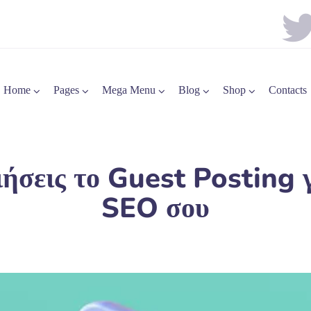
Home
Pages
Mega Menu
Blog
Shop
Contacts
ήσεις το Guest Posting γι
SEO σου