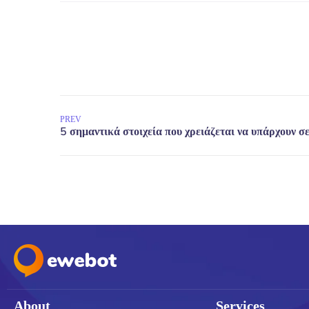
PREV
About
Services