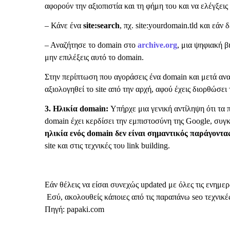
αφορούν την αξιοπιστία και τη φήμη του και να ελέγξει
– Κάνε ένα
site:search
, πχ. site:yourdomain.tld και εά
– Αναζήτησε το domain στο
archive.org
, μια ψηφιακή β
μην επιλέξεις αυτό το domain.
Στην περίπτωση που αγοράσεις ένα domain και μετά ανα
αξιολογηθεί το site από την αρχή, αφού έχεις διορθώσε
3. Ηλικία domain:
Υπήρχε μια γενική αντίληψη ότι τα 
domain έχει κερδίσει την εμπιστοσύνη της Google, συ
ηλικία ενός domain δεν είναι σημαντικός παράγοντα
site και στις τεχνικές του link building.
Εάν θέλεις να είσαι συνεχώς updated με όλες τις ενημ
Εσύ, ακολουθείς κάποιες από τις παραπάνω seo τεχνικ
Πηγή: papaki.com