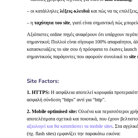
– οι κατάλληλες
λέξεις-κλειδιά
και πώς να τις επιλέξεις
– η
ταχύτητα του site
, γιατί είναι σημαντική πώς μπορεί
Αξιόπιστες online πηγές αναφέρουν ότι υπάρχουν περί
σημαντικοί; Πολλοί είναι σίγουρα 100% απαραίτητοι, ά
κατασκευάζεις το site σου ή πρόσφατα το έκανες launc
σημαντικούς παράγοντες που αφορούν συνολικά το
site
Site Factors:
1. HTTPS:
Η ασφάλεια αποτελεί κορυφαία προτεραιότη
ασφαλή σύνδεση “https” αντί για “http”.
2. Mobile optimised site:
Ολοένα και περισσότεροι χρήσ
αποτελέσματα σχετικά και ποιοτικά, που έχουν βελτιστο
αξιολογεί και θα κατατάσσει τα mobile sites
. Στα αγγλικ
(πχ. flash sites) εμφανίζει την παρακάτω εικόνα: