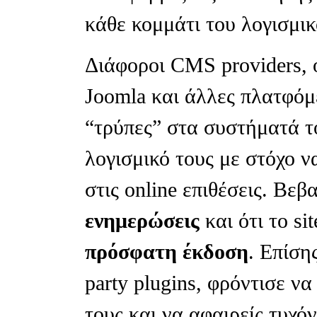
κάθε κομμάτι του λογισμικ
Διάφοροι CMS providers, ό
Joomla και άλλες πλατφόμ
“τρύπες” στα συστήματά τ
λογισμικό τους με στόχο ν
στις online επιθέσεις. Βε
ενημερώσεις
και ότι το si
πρόσφατη έκδοση
. Επίσης
party plugins, φρόντισε ν
τους και να αφαιρείς τυχό