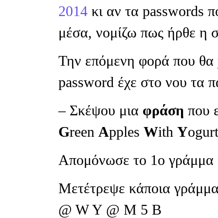
2014
κι αν τα passwords π
μέσα, νομίζω πως ήρθε η σ
Την επόμενη φορά που θα χ
password έχε στο νου τα
– Σκέψου μια
φράση
που 
G
reen
A
pples
W
ith
Y
ogur
Απομόνωσε το 1ο γράμμα 
Μετέτρεψε κάποια γράμμα
@ W Y @ M 5 B