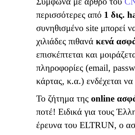
Σύμφωνα με άρθρο του
C
περισσότερες από
1 δις. h
συνηθισμένο site μπορεί ν
χιλιάδες πιθανά
κενά ασφ
επισκέπτεται και μοιράζετ
πληροφορίες (email, passw
κάρτας, κ.α.) ενδέχεται να
Το ζήτημα της
online ασφ
ποτέ! Ειδικά για τους Έλ
έρευνα του ELTRUN, ο α